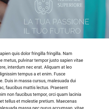
pien quis dolor fringilla fringilla. Nam
 metus, pulvinar tempor justo sapien vitae
, interdum nec erat. Aliquam at leo
t dignissim tempus a et enim. Fusce
ue. Duis in massa cursus, malesuada dui
c, faucibus mattis lectus. Praesent
enim non faucibus tempor, orci quam lacinia
quet tellus et molestie pretium. Maecenas
n malesuada massa nec purus accumsan, vitae