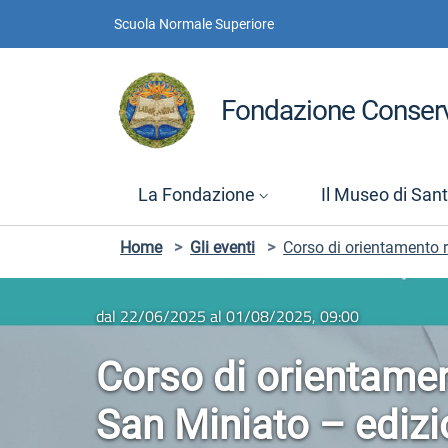
Vai ai contenuti
Vai al menu di navigazione
Vai al footer
Scuola Normale Superiore
Fondazione Conserv
La Fondazione
Il Museo di San
Home
>
Gli eventi
>
Corso di orientamento r
dal 22/06/2025 al 01/08/2025, 09:00
Corso di orientamen
San Miniato – edizi