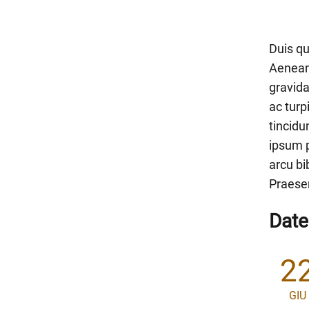
Duis qu
Aenean
gravida
ac turp
tincidu
ipsum p
arcu bi
Praesen
Date
2
GIU