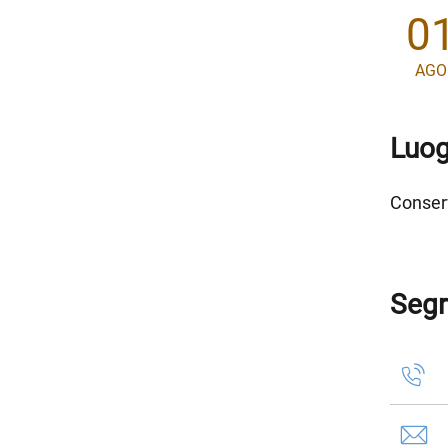
0
AGO
Luo
Conser
Segr