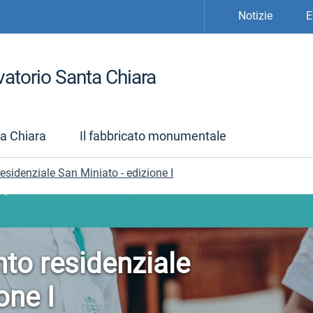
Notizie
E
atorio Santa Chiara
ta Chiara
Il fabbricato monumentale
esidenziale San Miniato - edizione I
to residenziale
one I