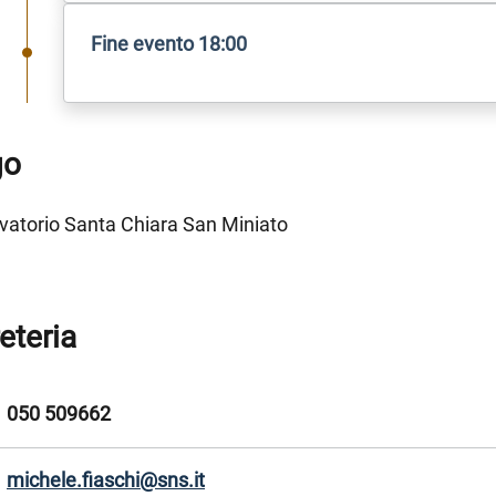
1
Fine evento 18:00
go
vatorio Santa Chiara San Miniato
eteria
050 509662
michele.fiaschi@sns.it