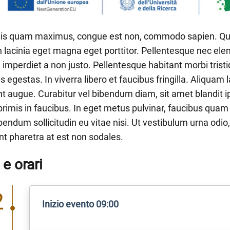
is quam maximus, congue est non, commodo sapien. Quisq
 lacinia eget magna eget porttitor. Pellentesque nec e
 imperdiet a non justo. Pellentesque habitant morbi tri
is egestas. In viverra libero et faucibus fringilla. Aliquam
nt augue. Curabitur vel bibendum diam, sit amet blandi
rimis in faucibus. In eget metus pulvinar, faucibus quam
bendum sollicitudin eu vitae nisi. Ut vestibulum urna odi
t pharetra at est non sodales.
 e orari
2
Inizio evento 09:00