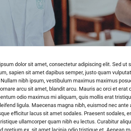
psum dolor sit amet, consectetur adipiscing elit. Sed ut sa
m, sapien sit amet dapibus semper, justo quam vulputate
 Nullam nibh ipsum, vestibulum maximus maximus posuere
 ornare arcu sit amet, blandit arcu. Mauris ac orci et era
ntum odio maximus mi aliquam, quis mollis erat tristiq
eleifend ligula. Maecenas magna nibh, euismod nec ante a
sque efficitur lacus sit amet sodales. Praesent sodales, 
 tristique ullamcorper quam nibh eu lectus. Curabitur ali
 pretium ex, sit amet lacinia odio tristique et. Aenea