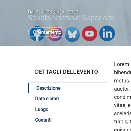
Dal 22 al 25 giugno 2025
Orientamento
Lorem i
DETTAGLI DELL'EVENTO
bibendu
metus.
Descrizione
auctor,
condime
Date e orari
vitae, 
Luogo
sceleri
Contatti
turpis,
euismod