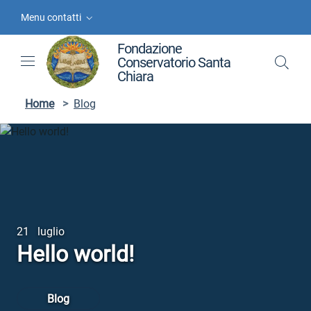
Vai ai contenuti
Vai al menu di navigazione
Vai al footer
Menu contatti
Fondazione
Conservatorio Santa
Chiara
Home
>
Blog
21 luglio
Hello world!
Blog